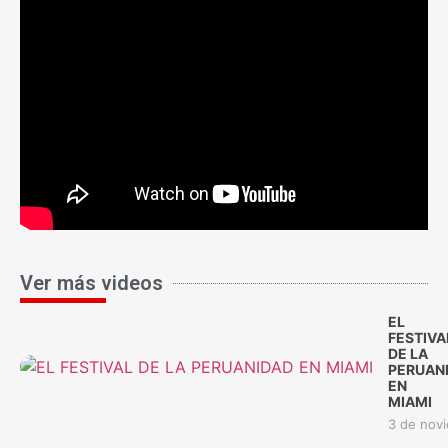
Ver más videos
EL
FESTIVA
DE LA
PERUAN
EN
MIAMI
3 de nov