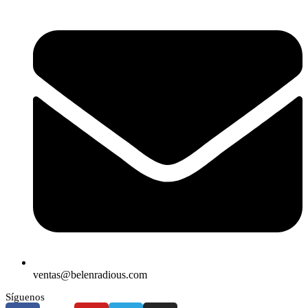
ventas@belenradious.com
Síguenos