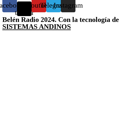
acebook
X-
Youtube
Telegram
Instagram
twitter
Belén Radio 2024. Con la tecnología de
SISTEMAS ANDINOS