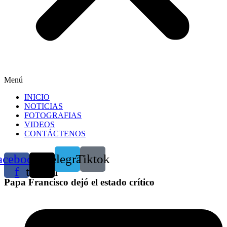
Menú
INICIO
NOTICIAS
FOTOGRAFIAS
VIDEOS
CONTÁCTENOS
acebook-
X-
Telegram
Tiktok
f
twitter
Papa Francisco dejó el estado crítico