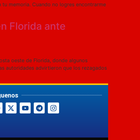
 en tu memoria. Cuando no logres encontrarme
n Florida ante
 costa oeste de Florida, donde algunos
as autoridades advirtieron que los rezagados
guenos