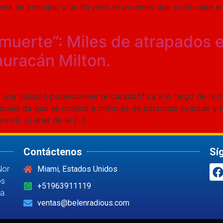
tiene un principio y un fin pero te prometo que continuaré
 muerte”: Miles de atrapados e
huracán Milton.
a una colisión potencialmente catastrófica a lo largo de la
espués de que se ordenó a millones de personas evacuar y l
ivir. El área de la […]
Contáctenos
Sí
Nor
Miami, Estados Unidos
os
+51963911119
a.
ventas@belenradious.com