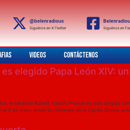
@belenradious
Belenradio
Siguénos en X-Twitter
Siguénos en F
FIAS
VIDEOS
CONTÁCTENOS
 es elegido Papa León XIV: un
lica, el cardenal Robert Francis Prevost ha sido elegido 
 el 8 de mayo desde la chimenea de la Capilla Sixtina, anu
muerto.