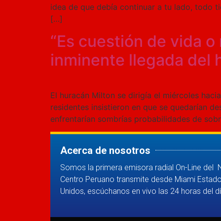
idea de que debía continuar a tu lado, todo 
[…]
“Es cuestión de vida o
inminente llegada del 
El huracán Milton se dirigía el miércoles haci
residentes insistieron en que se quedarían d
enfrentarían sombrías probabilidades de sobrev
Acerca de nosotros
Somos la primera emisora radial On-Line del 
Centro Peruano transmite desde Miami Estad
Unidos, escúchanos en vivo las 24 horas del dí