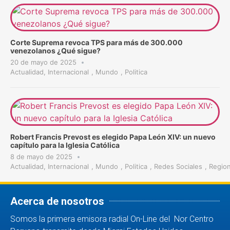
Corte Suprema revoca TPS para más de 300.000
venezolanos ¿Qué sigue?
20 de mayo de 2025
Actualidad
,
Internacional
,
Mundo
,
Politica
Robert Francis Prevost es elegido Papa León XIV: un nuevo
capítulo para la Iglesia Católica
8 de mayo de 2025
Actualidad
,
Internacional
,
Mundo
,
Politica
,
Redes Sociales
,
Region
Acerca de nosotros
Somos la primera emisora radial On-Line del Nor Centro